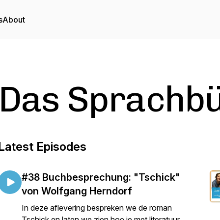
s
About
Das Sprachb
Latest Episodes
#38 Buchbesprechung: "Tschick"
von Wolfgang Herndorf
In deze aflevering bespreken we de roman
Tschick en laten we zien hoe je met literatuur